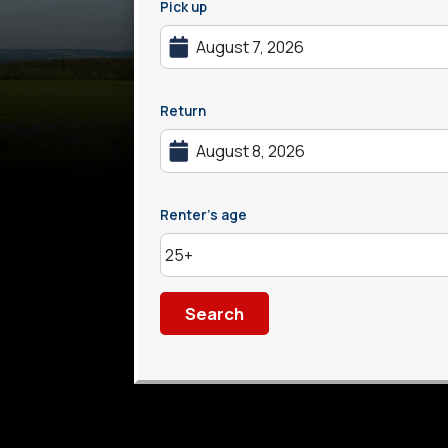
Pick up
Return
Renter's age
Search